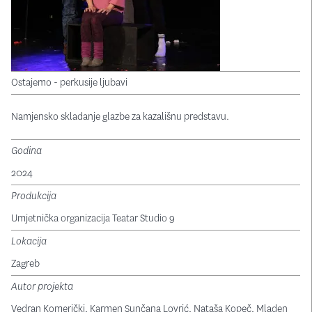
Ostajemo - perkusije ljubavi
Namjensko skladanje glazbe za kazališnu predstavu.
Godina
2024
Produkcija
Umjetnička organizacija Teatar Studio 9
Lokacija
Zagreb
Autor projekta
Vedran Komerički
,
Karmen Sunčana Lovrić
,
Nataša Kopeč
,
Mladen