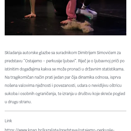
Skladanja autorske glazbe sa suradnikom Dimitrijem Simovićem za
predstavu “Ostajemo – perkusije ljubavi”. Riječ je o ljubavnoj priči po
istinitim događajima kakva se može pronaći u državnim statistikama.
Na tragikomičan način prati jedan par čija dinamika odnosa, isprva
nošena valovima nježnosti i povezanosti, udara o nevidljivu oštricu
sukoba i osobnih ograničenja, te izranja u društvu koje skreće pogled
u drugu stranu.
Link
https://www.knap.hr/kazaliste/predstave/ostajemo-perkusije-