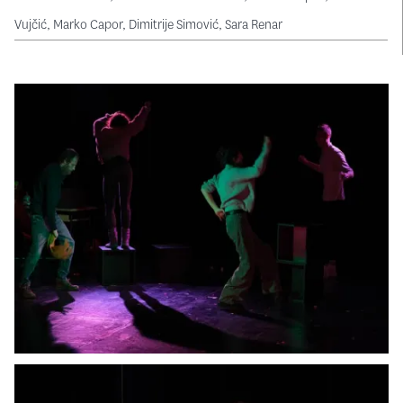
Vujčić
,
Marko Capor
,
Dimitrije Simović
,
Sara Renar
Image
Image