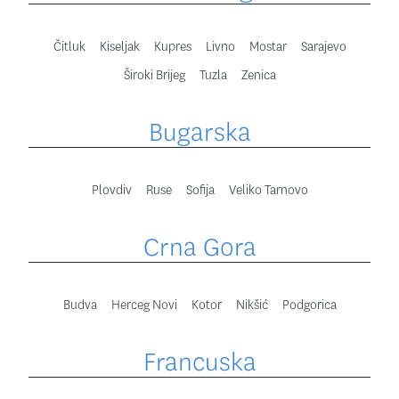
Čitluk
Kiseljak
Kupres
Livno
Mostar
Sarajevo
Široki Brijeg
Tuzla
Zenica
Bugarska
Plovdiv
Ruse
Sofija
Veliko Tarnovo
Crna Gora
Budva
Herceg Novi
Kotor
Nikšić
Podgorica
Francuska