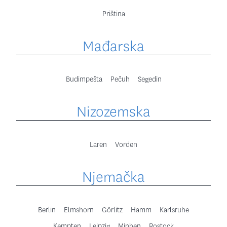
Priština
Mađarska
Budimpešta
Pečuh
Segedin
Nizozemska
Laren
Vorden
Njemačka
Berlin
Elmshorn
Görlitz
Hamm
Karlsruhe
Kempten
Leipzig
Minhen
Rostock