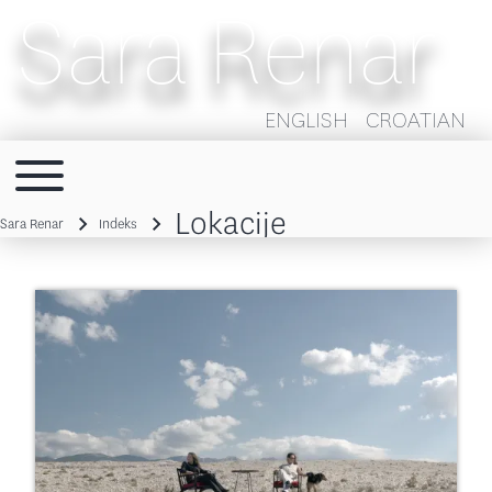
Sara Renar
ENGLISH
CROATIAN
Toggle main menu
Main navigation
Lokacije
Sara Renar
Indeks
Breadcrumb
Image