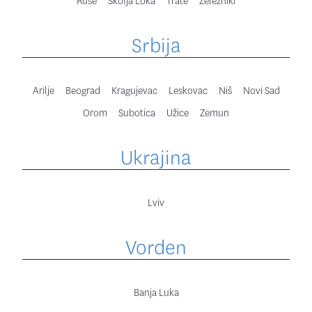
Ruše
Škofja Loka
Trate
Železniki
Srbija
Arilje
Beograd
Kragujevac
Leskovac
Niš
Novi Sad
Orom
Subotica
Užice
Zemun
Ukrajina
Lviv
Vorden
Banja Luka