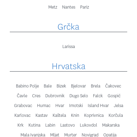
Metz
Nantes
Pariz
Grčka
Larissa
Hrvatska
Babino Polje
Bale
Bizek
Bjelovar
Brela
Čakovec
Čavle
Cres
Dubrovnik
Dugo Selo
Falck
Gospić
Grabovac
Humac
Hvar
Imotski
Island Hvar
Jelsa
Karlovac
Kastav
Kaštela
Knin
Koprivnica
Korčula
Krk
Kutina
Labin
Lastovo
Lukovdol
Makarska
Mala Ivanjska
Mljet
Murter
Novigrad
Opatija