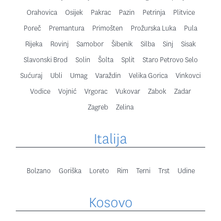
Orahovica
Osijek
Pakrac
Pazin
Petrinja
Plitvice
Poreč
Premantura
Primošten
Prožurska Luka
Pula
Rijeka
Rovinj
Samobor
Šibenik
Silba
Sinj
Sisak
Slavonski Brod
Solin
Šolta
Split
Staro Petrovo Selo
Sućuraj
Ubli
Umag
Varaždin
Velika Gorica
Vinkovci
Vodice
Vojnić
Vrgorac
Vukovar
Zabok
Zadar
Zagreb
Zelina
Italija
Bolzano
Goriška
Loreto
Rim
Terni
Trst
Udine
Kosovo