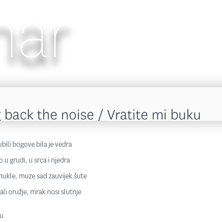
nar
 back the noise / Vratite mi buku
bili bogove bila je vedra
o u grudi, u srca i njedra
mukle, muze sad zauvijek šute
ali oružje, mrak nosi slutnje
ku