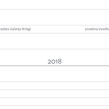
dska Galerija Striegl
posebna izvedba
2018