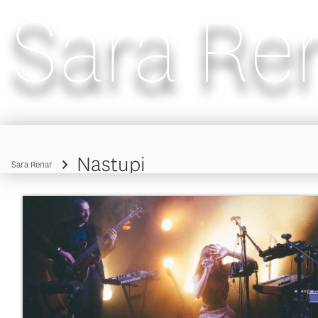
Sara Re
Main navigation
Nastupi
Sara Renar
Breadcrumb
Image