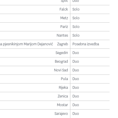
Split
Duo
Falck
Solo
Metz
Solo
Pariz
Solo
Nantes
Solo
a pjesnikinjom Marijom Dejanović
Zagreb
Posebna izvedba
Segedin
Duo
Beograd
Duo
Novi Sad
Duo
Pula
Duo
Rijeka
Duo
Zenica
Duo
Mostar
Duo
Sarajevo
Duo