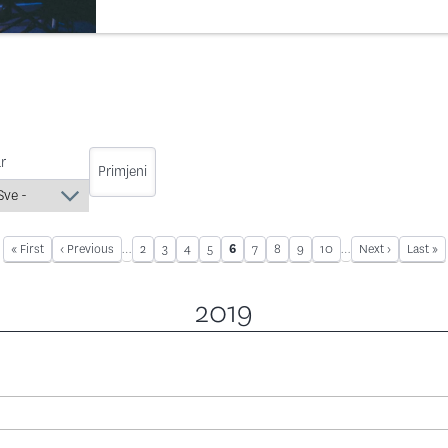
r
First page
« First
Previous page
‹ Previous
…
Page
2
Page
3
Page
4
Page
5
Page
7
Page
8
Page
9
Page
10
…
Next page
Next ›
Last pa
Last »
Current page
6
Pagination
2019