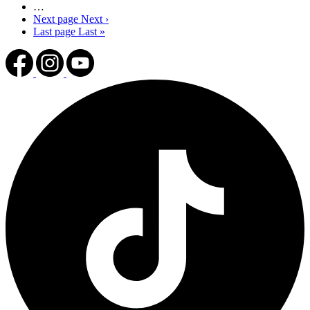
…
Next page
Next ›
Last page
Last »