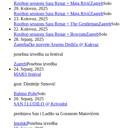
Rooftop sessions Sara Renar + Maja Rivić
Zagreb
Solo
29. Kolovoz, 2025
Rooftop sessions Sara Renar + Maja Rivić
Zagreb
Solo
23. Kolovoz, 2025
Rooftop sessions Sara Renar + The Gentleman
Zagreb
Solo
22. Kolovoz, 2025
Rooftop sessions Sara Renar + Bowrain
Zagreb
Solo
28. Srpanj, 2025
Zagrebačke posvete Arsenu Dediću @ Kakvaz
posebna izvedba za festival
Zagreb
Posebna izvedba
24. Srpanj, 2025
MARS festival
gost: Dimitrije Simović
Babino Polje
Solo
20. Srpanj, 2025
SAN I LUDILO @ Krivodol
predstava San i Ludilo sa Goranom Matovićem
Imotski
Posebna izvedba