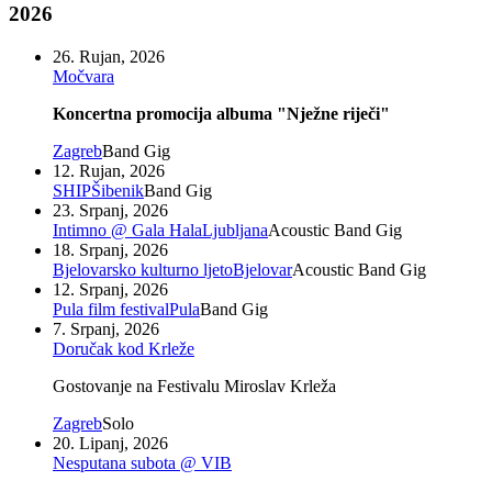
2026
26. Rujan, 2026
Močvara
Koncertna promocija albuma "Nježne riječi"
Zagreb
Band Gig
12. Rujan, 2026
SHIP
Šibenik
Band Gig
23. Srpanj, 2026
Intimno @ Gala Hala
Ljubljana
Acoustic Band Gig
18. Srpanj, 2026
Bjelovarsko kulturno ljeto
Bjelovar
Acoustic Band Gig
12. Srpanj, 2026
Pula film festival
Pula
Band Gig
7. Srpanj, 2026
Doručak kod Krleže
Gostovanje na Festivalu Miroslav Krleža
Zagreb
Solo
20. Lipanj, 2026
Nesputana subota @ VIB