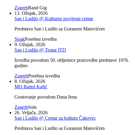
Zagreb
Band Gig
13. Ožujak, 2026
San i Ludilo @ Kulturno povijesni centar
Predstava San i Ludilo sa Goranom Matovićem
Sisak
Posebna izvedba
9. Ožujak, 2026
San i Ludilo @ Teatar ITD
Izvedba povodom 50. obljetnice praizvedbe predstave 1976.
godine.
Zagreb
Posebna izvedba
8. Ožujak, 2026
MO Bartol Kašić
Gostovanje povodom Dana žena
Zagreb
Solo
26. Veljača, 2026
San i Ludilo @ Centar za kulturu Čakovec
Predstava San i Ludilo sa Goranom Matovićem