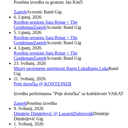
Posebna izvedba sa gostom: Jan Kinčl
Zagreb
Acoustic Band Gig
6. Lipanj, 2026
Rooftop sessions Sara Renar + The
Gentleman
Zagreb
Acoustic Band Gig
5. Lipanj, 2026
Rooftop sessions Sara Renar + The
Gentleman
Zagreb
Acoustic Band Gig
4. Lipanj, 2026
Rooftop sessions Sara Renar + The
Gentleman
Zagreb
Acoustic Band Gig
23. Svibanj, 2026
Muzej savremene umjetnosti Banja Luka
Banja Luka
Band
Gig
11. Svibanj, 2026
Prije doručka @ KONTEJNER
Izvedba performansa "Prije doručka" sa kolektivom VAKAT
Zagreb
Posebna izvedba
9. Svibanj, 2026
Dimitrije Dimitrijević @ Lazareti
Dubrovnik
Dimitrije
Dimitrijević Gig
1. Svibanj, 2026