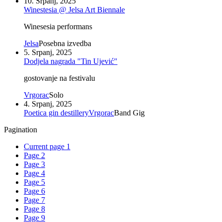
10. Srpanj, 2025
Winestesia @ Jelsa Art Biennale
Winesesia performans
Jelsa
Posebna izvedba
5. Srpanj, 2025
Dodjela nagrada "Tin Ujević"
gostovanje na festivalu
Vrgorac
Solo
4. Srpanj, 2025
Poetica gin destillery
Vrgorac
Band Gig
Pagination
Current page
1
Page
2
Page
3
Page
4
Page
5
Page
6
Page
7
Page
8
Page
9