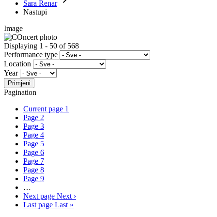
Sara Renar
Nastupi
Image
Displaying 1 - 50 of 568
Performance type
Location
Year
Pagination
Current page
1
Page
2
Page
3
Page
4
Page
5
Page
6
Page
7
Page
8
Page
9
…
Next page
Next ›
Last page
Last »