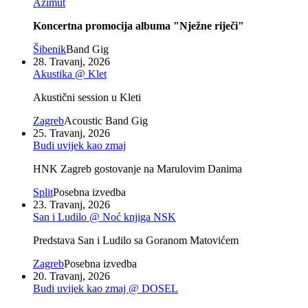
Azimut
Koncertna promocija albuma "Nježne riječi"
Šibenik
Band Gig
28. Travanj, 2026
Akustika @ Klet
Akustični session u Kleti
Zagreb
Acoustic Band Gig
25. Travanj, 2026
Budi uvijek kao zmaj
HNK Zagreb gostovanje na Marulovim Danima
Split
Posebna izvedba
23. Travanj, 2026
San i Ludilo @ Noć knjiga NSK
Predstava San i Ludilo sa Goranom Matovićem
Zagreb
Posebna izvedba
20. Travanj, 2026
Budi uvijek kao zmaj @ DOSEL