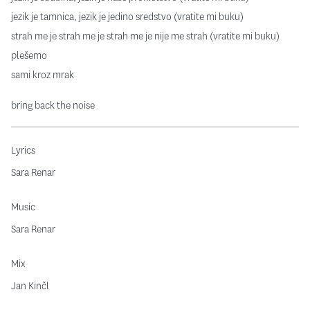
jezik je tamnica, jezik je jedino sredstvo (vratite mi buku)
strah me je strah me je strah me je nije me strah (vratite mi buku)
plešemo
sami kroz mrak
bring back the noise
Lyrics
Sara Renar
Music
Sara Renar
Mix
Jan Kinčl