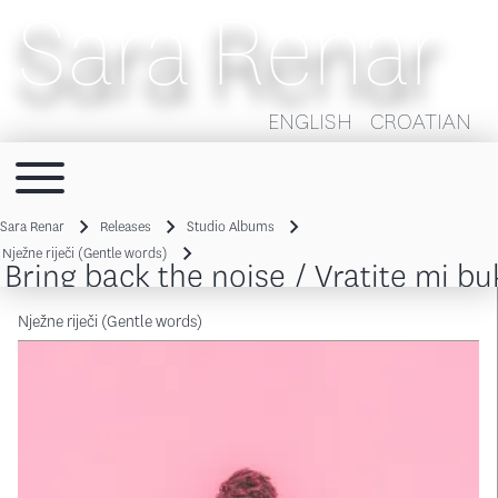
Sara Renar
ENGLISH
CROATIAN
Toggle main menu
Main navigation
Sara Renar
Releases
Studio Albums
Breadcrumb
Nježne riječi (Gentle words)
Bring back the noise / Vratite mi b
Nježne riječi (Gentle words)